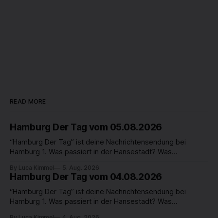
READ MORE
Hamburg Der Tag vom 05.08.2026
“Hamburg Der Tag” ist deine Nachrichtensendung bei
Hamburg 1. Was passiert in der Hansestadt? Was
beschäftigt die Hamburgerinnen und Hamburger? Was steht
By Luca Kimmel
5. Aug. 2026
in unserer Stadt an? Fragen, die von Montag bis Freitag LIVE
Hamburg Der Tag vom 04.08.2026
um 18 Uhr beantwortet werden - auf YouTube und im TV.
“Hamburg Der Tag” ist deine Nachrichtensendung bei
Hamburg 1. Was passiert in der Hansestadt? Was
beschäftigt die Hamburgerinnen und Hamburger? Was steht
By Luca Kimmel
4. Aug. 2026