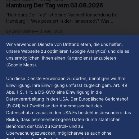
in unserer Stadt an? Fragen, die von Montag bis Freitag LIVE
Hamburg Der Tag vom 03.08.2026
um 18 Uhr beantwortet werden - auf YouTube und im TV.
“Hamburg Der Tag” ist deine Nachrichtensendung bei
Hamburg 1. Was passiert in der Hansestadt? Was
beschäftigt die Hamburgerinnen und Hamburger? Was steht
By Luca Kimmel
3. Aug. 2026
in unserer Stadt an? Fragen, die von Montag bis Freitag LIVE
St. Georg: Ausgeweitete
um 18 Uhr beantwortet werden - auf YouTube und im TV.
Alkoholkonsumverbotszone soll Gewalt-
Wir verwenden Dienste von Drittanbietern, die uns helfen,
und Drogenprobleme eindämmen
unsere Webseite zu optimieren (Google Analytics) und die es
uns ermöglichen, Ihnen einen Kartendienst anzubieten
Hamburg verschärft seine Sicherheitsstrategie rund um den
(Google Maps).
Hauptbahnhof. Seit dem 1. August gilt das
Alkoholkonsumverbot nicht mehr nur direkt am
By Luca Kimmel
3. Aug. 2026
Um diese Dienste verwenden zu dürfen, benötigen wir Ihre
Hauptbahnhof, sondern auch in weiten Teilen von St. Georg
Einwilligung. Ihre Einwilligung umfasst zugleich gem. Art. 49
– unter anderem rund um den Hansaplatz, den oberen
Abs. 1 S. 1 lit. a DS-GVO eine Einwilligung in die
Steindamm und den ZOB. Damit sollen alkoholbedingte
Straftaten und Konflikte eingedämmt sowie die
Datenverarbeitung in den USA. Der Europäische Gerichtshof
(EuGH) hat Zweifel an der Angemessenheit des
Datenschutzniveaus in den USA.Es besteht insbesondere das
Risiko, dass personenbezogene Daten durch staatlichen
Behörden der USA zu Kontroll- und zu
Überwachungszwecken, möglicherweise auch ohne