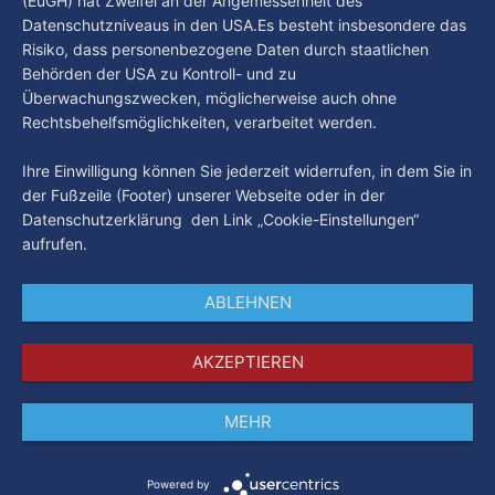
(EuGH) hat Zweifel an der Angemessenheit des
Datenschutzniveaus in den USA.Es besteht insbesondere das
Risiko, dass personenbezogene Daten durch staatlichen
Behörden der USA zu Kontroll- und zu
Überwachungszwecken, möglicherweise auch ohne
Rechtsbehelfsmöglichkeiten, verarbeitet werden.
Ihre Einwilligung können Sie jederzeit widerrufen, in dem Sie in
der Fußzeile (Footer) unserer Webseite oder in der
Datenschutzerklärung den Link „Cookie-Einstellungen“
aufrufen.
ABLEHNEN
AKZEPTIEREN
MEHR
Impressum
Datenschutz
AGB
Powered by