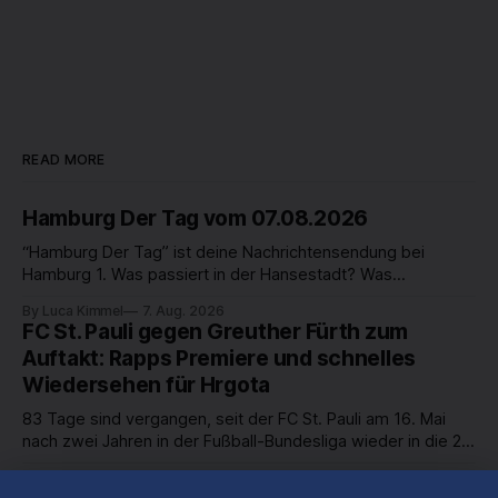
READ MORE
Hamburg Der Tag vom 07.08.2026
“Hamburg Der Tag” ist deine Nachrichtensendung bei
Hamburg 1. Was passiert in der Hansestadt? Was
beschäftigt die Hamburgerinnen und Hamburger? Was steht
By Luca Kimmel
7. Aug. 2026
in unserer Stadt an? Fragen, die von Montag bis Freitag LIVE
FC St. Pauli gegen Greuther Fürth zum
um 18 Uhr beantwortet werden - auf YouTube und im TV.
Auftakt: Rapps Premiere und schnelles
Wiedersehen für Hrgota
83 Tage sind vergangen, seit der FC St. Pauli am 16. Mai
nach zwei Jahren in der Fußball-Bundesliga wieder in die 2.
Liga abgestiegen ist. In dieser Zeit erlebte der Verein einen
By Luca Kimmel
7. Aug. 2026
großen Umbruch. Viele Leistungsträger der letzten Jahre