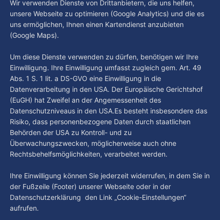
Im Gespräch mit Christian Pothe - Heute zu
Wir verwenden Dienste von Drittanbietern, die uns helfen,
haben den Kiezclub verlassen. Dafür kamen in den letzten
Gast: Götz Tintelnot
unsere Webseite zu optimieren (Google Analytics) und die es
Wochen einige
uns ermöglichen, Ihnen einen Kartendienst anzubieten
By Luca Kimmel
6. Aug. 2026
(Google Maps).
Nissi's Kunstwelt - Folge 18
By Luca Kimmel
6. Aug. 2026
Um diese Dienste verwenden zu dürfen, benötigen wir Ihre
Einwilligung. Ihre Einwilligung umfasst zugleich gem. Art. 49
Abs. 1 S. 1 lit. a DS-GVO eine Einwilligung in die
Datenverarbeitung in den USA. Der Europäische Gerichtshof
(EuGH) hat Zweifel an der Angemessenheit des
Datenschutzniveaus in den USA.Es besteht insbesondere das
Risiko, dass personenbezogene Daten durch staatlichen
Behörden der USA zu Kontroll- und zu
Überwachungszwecken, möglicherweise auch ohne
Rechtsbehelfsmöglichkeiten, verarbeitet werden.
Ihre Einwilligung können Sie jederzeit widerrufen, in dem Sie in
der Fußzeile (Footer) unserer Webseite oder in der
Datenschutzerklärung den Link „Cookie-Einstellungen“
aufrufen.