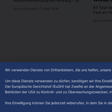
Nachrichtensendung bei Hamburg 1. Was
passiert in der Hansestadt? Was
83 Tage si
By Luca Kimmel
7. Aug. 2026
beschäftigt die Hamburgerinnen und
Pauli am 16
Hamburger? Was steht in unserer Stadt
Fußball-Bun
an? Fragen, die von Montag bis Freitag
By Luca Kim
abgestiegen
LIVE um 18 Uhr beantwortet werden -
der Verein
auf YouTube und im TV.
Leistungst
den Kiezcl
den letzte
Wir verwenden Dienste von Drittanbietern, die uns helfen, unser
Um diese Dienste verwenden zu dürfen, benötigen wir Ihre Einwilli
Der Europäische Gerichtshof (EuGH) hat Zweifel an der Angemes
Behörden der USA zu Kontroll- und zu Überwachungszwecken, mö
Ihre Einwilligung können Sie jederzeit widerrufen, in dem Sie in 