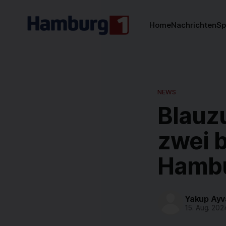
Home
Nachrichten
Sp
NEWS
Blauz
zwei b
Hamb
Yakup Ayv
15. Aug. 202