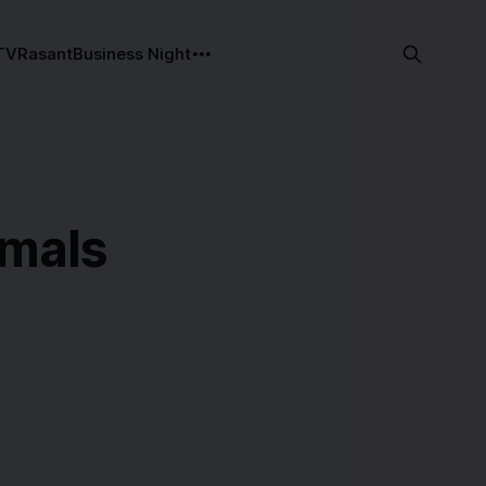
TV
Rasant
Business Night
tmals