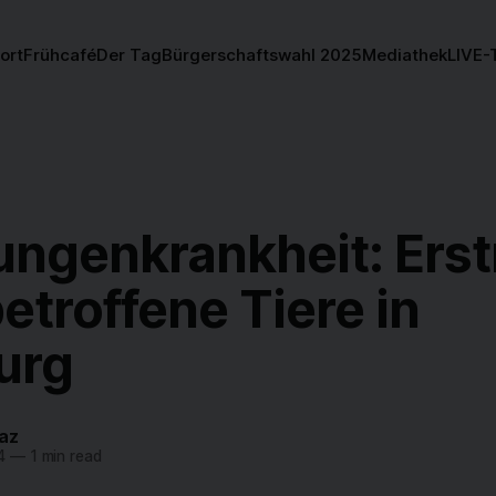
ort
Frühcafé
Der Tag
Bürgerschaftswahl 2025
Mediathek
LIVE-
ungenkrankheit: Ers
etroffene Tiere in
urg
az
4
—
1 min read