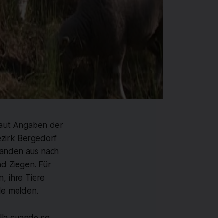
Laut Angaben der
ezirk Bergedorf
landen aus nach
nd Ziegen. Für
, ihre Tiere
lle melden.
illa cuando se