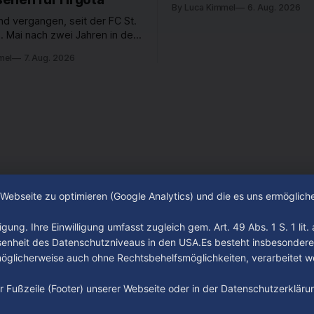
By Luca Kimmel
6. Aug. 2026
nd vergangen, seit der FC St.
. Mai nach zwei Jahren in der
desliga wieder in die 2. Liga
mel
7. Aug. 2026
 ist. In dieser Zeit erlebte
 einen großen Umbruch. Viele
räger der letzten Jahre haben
ub verlassen. Dafür kamen in
n Wochen einige
e Webseite zu optimieren (Google Analytics) und die es uns ermöglic
gung. Ihre Einwilligung umfasst zugleich gem. Art. 49 Abs. 1 S. 1 lit
senheit des Datenschutzniveaus in den USA.Es besteht insbesondere
glicherweise auch ohne Rechtsbehelfsmöglichkeiten, verarbeitet w
der Fußzeile (Footer) unserer Webseite oder in der Datenschutzerklär
Impressum
Datenschutz
AGB