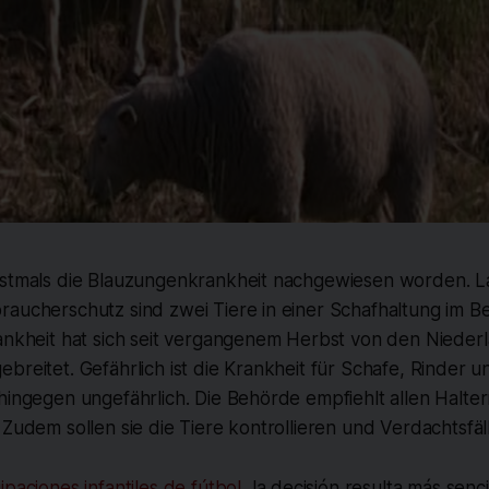
rstmals die Blauzungenkrankheit nachgewiesen worden. 
raucherschutz sind zwei Tiere in einer Schafhaltung im B
rankheit hat sich seit vergangenem Herbst von den Nieder
breitet. Gefährlich ist die Krankheit für Schafe, Rinder u
hingegen ungefährlich. Die Behörde empfiehlt allen Haltern
 Zudem sollen sie die Tiere kontrollieren und Verdachtsfä
ipaciones infantiles de fútbol
, la decisión resulta más senc