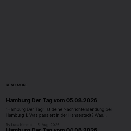
READ MORE
Hamburg Der Tag vom 05.08.2026
“Hamburg Der Tag” ist deine Nachrichtensendung bei
Hamburg 1. Was passiert in der Hansestadt? Was
beschäftigt die Hamburgerinnen und Hamburger? Was steht
By Luca Kimmel
5. Aug. 2026
in unserer Stadt an? Fragen, die von Montag bis Freitag LIVE
Hamburg Der Tag vom 04.08.2026