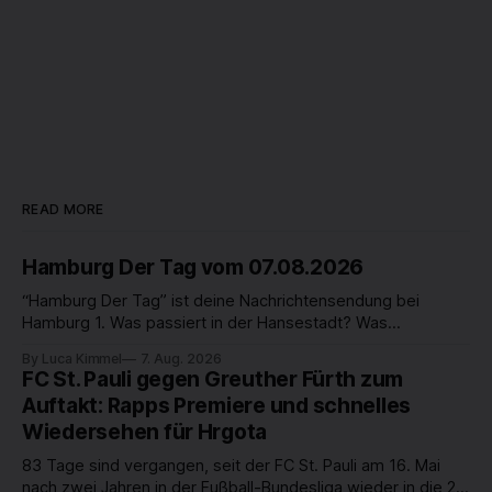
READ MORE
Hamburg Der Tag vom 07.08.2026
“Hamburg Der Tag” ist deine Nachrichtensendung bei
Hamburg 1. Was passiert in der Hansestadt? Was
beschäftigt die Hamburgerinnen und Hamburger? Was steht
By Luca Kimmel
7. Aug. 2026
in unserer Stadt an? Fragen, die von Montag bis Freitag LIVE
FC St. Pauli gegen Greuther Fürth zum
um 18 Uhr beantwortet werden - auf YouTube und im TV.
Auftakt: Rapps Premiere und schnelles
Wiedersehen für Hrgota
83 Tage sind vergangen, seit der FC St. Pauli am 16. Mai
nach zwei Jahren in der Fußball-Bundesliga wieder in die 2.