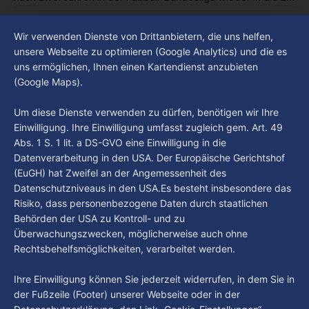
Liga abgestiegen ist. In dieser Zeit erlebte der Verein einen
By Luca Kimmel
7. Aug. 2026
großen Umbruch. Viele Leistungsträger der letzten Jahre
Im Gespräch mit Christian Pothe - Heute zu
Wir verwenden Dienste von Drittanbietern, die uns helfen,
haben den Kiezclub verlassen. Dafür kamen in den letzten
Gast: Götz Tintelnot
unsere Webseite zu optimieren (Google Analytics) und die es
Wochen einige
uns ermöglichen, Ihnen einen Kartendienst anzubieten
By Luca Kimmel
6. Aug. 2026
(Google Maps).
Nissi's Kunstwelt - Folge 18
By Luca Kimmel
6. Aug. 2026
Um diese Dienste verwenden zu dürfen, benötigen wir Ihre
Einwilligung. Ihre Einwilligung umfasst zugleich gem. Art. 49
Abs. 1 S. 1 lit. a DS-GVO eine Einwilligung in die
Datenverarbeitung in den USA. Der Europäische Gerichtshof
(EuGH) hat Zweifel an der Angemessenheit des
Datenschutzniveaus in den USA.Es besteht insbesondere das
Risiko, dass personenbezogene Daten durch staatlichen
Behörden der USA zu Kontroll- und zu
Überwachungszwecken, möglicherweise auch ohne
Rechtsbehelfsmöglichkeiten, verarbeitet werden.
Ihre Einwilligung können Sie jederzeit widerrufen, in dem Sie in
der Fußzeile (Footer) unserer Webseite oder in der