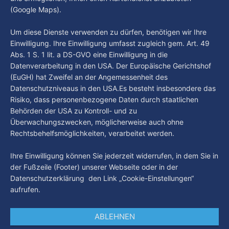
By Luca Kimmel
6. Aug. 2026
(Google Maps).
Nissi's Kunstwelt - Folge 18
By Luca Kimmel
6. Aug. 2026
Um diese Dienste verwenden zu dürfen, benötigen wir Ihre
Einwilligung. Ihre Einwilligung umfasst zugleich gem. Art. 49
Abs. 1 S. 1 lit. a DS-GVO eine Einwilligung in die
Datenverarbeitung in den USA. Der Europäische Gerichtshof
(EuGH) hat Zweifel an der Angemessenheit des
Datenschutzniveaus in den USA.Es besteht insbesondere das
Risiko, dass personenbezogene Daten durch staatlichen
Behörden der USA zu Kontroll- und zu
Überwachungszwecken, möglicherweise auch ohne
Rechtsbehelfsmöglichkeiten, verarbeitet werden.
Ihre Einwilligung können Sie jederzeit widerrufen, in dem Sie in
der Fußzeile (Footer) unserer Webseite oder in der
Datenschutzerklärung den Link „Cookie-Einstellungen“
aufrufen.
ABLEHNEN