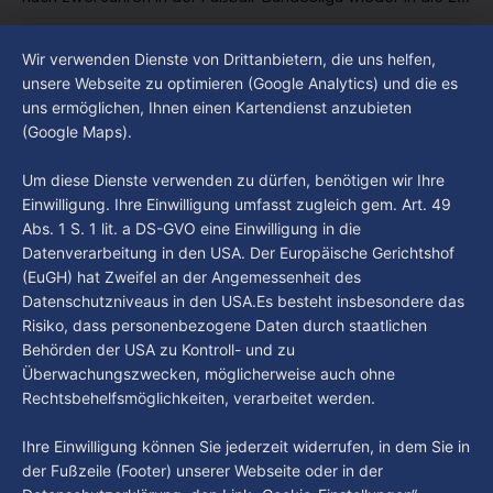
Liga abgestiegen ist. In dieser Zeit erlebte der Verein einen
By Luca Kimmel
7. Aug. 2026
großen Umbruch. Viele Leistungsträger der letzten Jahre
Im Gespräch mit Christian Pothe - Heute zu
Wir verwenden Dienste von Drittanbietern, die uns helfen,
haben den Kiezclub verlassen. Dafür kamen in den letzten
Gast: Götz Tintelnot
unsere Webseite zu optimieren (Google Analytics) und die es
Wochen einige
uns ermöglichen, Ihnen einen Kartendienst anzubieten
By Luca Kimmel
6. Aug. 2026
(Google Maps).
Nissi's Kunstwelt - Folge 18
By Luca Kimmel
6. Aug. 2026
Um diese Dienste verwenden zu dürfen, benötigen wir Ihre
Einwilligung. Ihre Einwilligung umfasst zugleich gem. Art. 49
Abs. 1 S. 1 lit. a DS-GVO eine Einwilligung in die
Datenverarbeitung in den USA. Der Europäische Gerichtshof
(EuGH) hat Zweifel an der Angemessenheit des
Datenschutzniveaus in den USA.Es besteht insbesondere das
Risiko, dass personenbezogene Daten durch staatlichen
Behörden der USA zu Kontroll- und zu
Überwachungszwecken, möglicherweise auch ohne
Rechtsbehelfsmöglichkeiten, verarbeitet werden.
Ihre Einwilligung können Sie jederzeit widerrufen, in dem Sie in
der Fußzeile (Footer) unserer Webseite oder in der