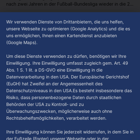
nach zwei Jahren in der Fußball-Bundesliga wieder in die 2.
Liga abgestiegen ist. In dieser Zeit erlebte der Verein einen
By Luca Kimmel
7. Aug. 2026
großen Umbruch. Viele Leistungsträger der letzten Jahre
Im Gespräch mit Christian Pothe - Heute zu
Wir verwenden Dienste von Drittanbietern, die uns helfen,
haben den Kiezclub verlassen. Dafür kamen in den letzten
Gast: Götz Tintelnot
unsere Webseite zu optimieren (Google Analytics) und die es
Wochen einige
uns ermöglichen, Ihnen einen Kartendienst anzubieten
By Luca Kimmel
6. Aug. 2026
(Google Maps).
Nissi's Kunstwelt - Folge 18
By Luca Kimmel
6. Aug. 2026
Um diese Dienste verwenden zu dürfen, benötigen wir Ihre
Einwilligung. Ihre Einwilligung umfasst zugleich gem. Art. 49
Abs. 1 S. 1 lit. a DS-GVO eine Einwilligung in die
Datenverarbeitung in den USA. Der Europäische Gerichtshof
(EuGH) hat Zweifel an der Angemessenheit des
Datenschutzniveaus in den USA.Es besteht insbesondere das
Risiko, dass personenbezogene Daten durch staatlichen
Behörden der USA zu Kontroll- und zu
Überwachungszwecken, möglicherweise auch ohne
Rechtsbehelfsmöglichkeiten, verarbeitet werden.
Ihre Einwilligung können Sie jederzeit widerrufen, in dem Sie in
der Fußzeile (Footer) unserer Webseite oder in der