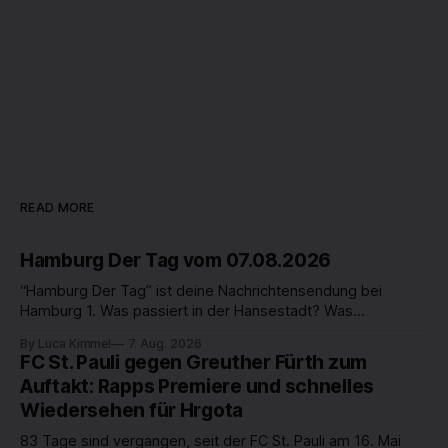
READ MORE
Hamburg Der Tag vom 07.08.2026
“Hamburg Der Tag” ist deine Nachrichtensendung bei
Hamburg 1. Was passiert in der Hansestadt? Was
beschäftigt die Hamburgerinnen und Hamburger? Was steht
By Luca Kimmel
7. Aug. 2026
in unserer Stadt an? Fragen, die von Montag bis Freitag LIVE
FC St. Pauli gegen Greuther Fürth zum
um 18 Uhr beantwortet werden - auf YouTube und im TV.
Auftakt: Rapps Premiere und schnelles
Wiedersehen für Hrgota
83 Tage sind vergangen, seit der FC St. Pauli am 16. Mai