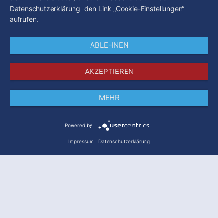
Datenschutzerklärung den Link „Cookie-Einstellungen“
aufrufen.
ABLEHNEN
AKZEPTIEREN
MEHR
Impressum
Datenschutz
AGB
Powered by
Impressum
|
Datenschutzerklärung