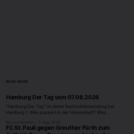
READ MORE
Hamburg Der Tag vom 07.08.2026
“Hamburg Der Tag” ist deine Nachrichtensendung bei
Hamburg 1. Was passiert in der Hansestadt? Was
beschäftigt die Hamburgerinnen und Hamburger? Was steht
By Luca Kimmel
7. Aug. 2026
in unserer Stadt an? Fragen, die von Montag bis Freitag LIVE
FC St. Pauli gegen Greuther Fürth zum
um 18 Uhr beantwortet werden - auf YouTube und im TV.