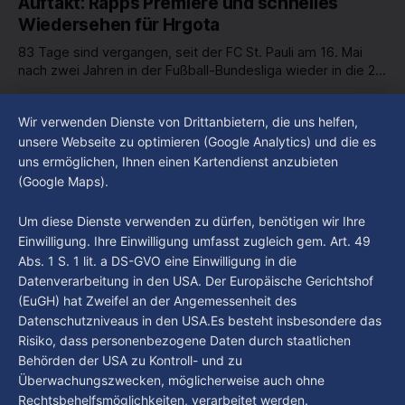
Auftakt: Rapps Premiere und schnelles
Wiedersehen für Hrgota
83 Tage sind vergangen, seit der FC St. Pauli am 16. Mai
nach zwei Jahren in der Fußball-Bundesliga wieder in die 2.
Liga abgestiegen ist. In dieser Zeit erlebte der Verein einen
By Luca Kimmel
7. Aug. 2026
großen Umbruch. Viele Leistungsträger der letzten Jahre
Im Gespräch mit Christian Pothe - Heute zu
Wir verwenden Dienste von Drittanbietern, die uns helfen,
haben den Kiezclub verlassen. Dafür kamen in den letzten
Gast: Götz Tintelnot
unsere Webseite zu optimieren (Google Analytics) und die es
Wochen einige
uns ermöglichen, Ihnen einen Kartendienst anzubieten
By Luca Kimmel
6. Aug. 2026
(Google Maps).
Nissi's Kunstwelt - Folge 18
By Luca Kimmel
6. Aug. 2026
Um diese Dienste verwenden zu dürfen, benötigen wir Ihre
Einwilligung. Ihre Einwilligung umfasst zugleich gem. Art. 49
Abs. 1 S. 1 lit. a DS-GVO eine Einwilligung in die
Datenverarbeitung in den USA. Der Europäische Gerichtshof
(EuGH) hat Zweifel an der Angemessenheit des
Datenschutzniveaus in den USA.Es besteht insbesondere das
Risiko, dass personenbezogene Daten durch staatlichen
Behörden der USA zu Kontroll- und zu
Überwachungszwecken, möglicherweise auch ohne
Rechtsbehelfsmöglichkeiten, verarbeitet werden.