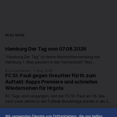
READ MORE
Hamburg Der Tag vom 07.08.2026
“Hamburg Der Tag” ist deine Nachrichtensendung bei
Hamburg 1. Was passiert in der Hansestadt? Was
beschäftigt die Hamburgerinnen und Hamburger? Was steht
By Luca Kimmel
7. Aug. 2026
in unserer Stadt an? Fragen, die von Montag bis Freitag LIVE
FC St. Pauli gegen Greuther Fürth zum
um 18 Uhr beantwortet werden - auf YouTube und im TV.
Auftakt: Rapps Premiere und schnelles
Wiedersehen für Hrgota
83 Tage sind vergangen, seit der FC St. Pauli am 16. Mai
nach zwei Jahren in der Fußball-Bundesliga wieder in die 2.
Liga abgestiegen ist. In dieser Zeit erlebte der Verein einen
By Luca Kimmel
7. Aug. 2026
großen Umbruch. Viele Leistungsträger der letzten Jahre
Im Gespräch mit Christian Pothe - Heute zu
Wir verwenden Dienste von Drittanbietern, die uns helfen,
haben den Kiezclub verlassen. Dafür kamen in den letzten