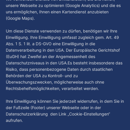
Gast: Götz Tintelnot
unsere Webseite zu optimieren (Google Analytics) und die es
Wochen einige
uns ermöglichen, Ihnen einen Kartendienst anzubieten
By Luca Kimmel
6. Aug. 2026
(Google Maps).
Nissi's Kunstwelt - Folge 18
By Luca Kimmel
6. Aug. 2026
Um diese Dienste verwenden zu dürfen, benötigen wir Ihre
Einwilligung. Ihre Einwilligung umfasst zugleich gem. Art. 49
Abs. 1 S. 1 lit. a DS-GVO eine Einwilligung in die
Datenverarbeitung in den USA. Der Europäische Gerichtshof
(EuGH) hat Zweifel an der Angemessenheit des
Datenschutzniveaus in den USA.Es besteht insbesondere das
Risiko, dass personenbezogene Daten durch staatlichen
Behörden der USA zu Kontroll- und zu
Überwachungszwecken, möglicherweise auch ohne
Rechtsbehelfsmöglichkeiten, verarbeitet werden.
Ihre Einwilligung können Sie jederzeit widerrufen, in dem Sie in
der Fußzeile (Footer) unserer Webseite oder in der
Datenschutzerklärung den Link „Cookie-Einstellungen“
aufrufen.