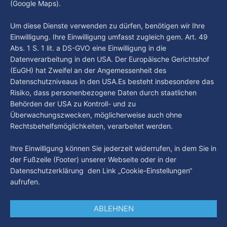
(Google Maps).
nach zwei Jahren in der Fußball-Bundesliga wieder in die 2.
Liga abgestiegen ist. In dieser Zeit erlebte der Verein einen
By Luca Kimmel
7. Aug. 2026
Um diese Dienste verwenden zu dürfen, benötigen wir Ihre
großen Umbruch. Viele Leistungsträger der letzten Jahre
Einwilligung. Ihre Einwilligung umfasst zugleich gem. Art. 49
haben den Kiezclub verlassen. Dafür kamen in den letzten
Abs. 1 S. 1 lit. a DS-GVO eine Einwilligung in die
Wochen einige
Datenverarbeitung in den USA. Der Europäische Gerichtshof
(EuGH) hat Zweifel an der Angemessenheit des
Datenschutzniveaus in den USA.Es besteht insbesondere das
Risiko, dass personenbezogene Daten durch staatlichen
Behörden der USA zu Kontroll- und zu
Überwachungszwecken, möglicherweise auch ohne
Rechtsbehelfsmöglichkeiten, verarbeitet werden.
Ihre Einwilligung können Sie jederzeit widerrufen, in dem Sie in
der Fußzeile (Footer) unserer Webseite oder in der
Datenschutzerklärung den Link „Cookie-Einstellungen“
aufrufen.
ABLEHNEN