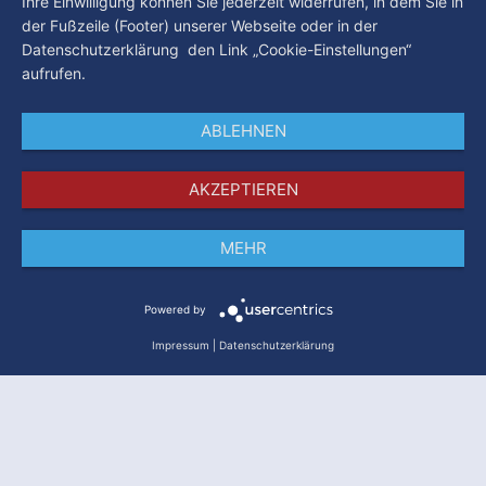
Ihre Einwilligung können Sie jederzeit widerrufen, in dem Sie in
der Fußzeile (Footer) unserer Webseite oder in der
Datenschutzerklärung den Link „Cookie-Einstellungen“
aufrufen.
ABLEHNEN
AKZEPTIEREN
MEHR
Impressum
Datenschutz
AGB
Powered by
Impressum
|
Datenschutzerklärung