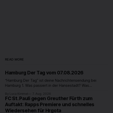
READ MORE
Hamburg Der Tag vom 07.08.2026
“Hamburg Der Tag” ist deine Nachrichtensendung bei
Hamburg 1. Was passiert in der Hansestadt? Was
beschäftigt die Hamburgerinnen und Hamburger? Was steht
By Luca Kimmel
7. Aug. 2026
in unserer Stadt an? Fragen, die von Montag bis Freitag LIVE
FC St. Pauli gegen Greuther Fürth zum
um 18 Uhr beantwortet werden - auf YouTube und im TV.
Auftakt: Rapps Premiere und schnelles
Wiedersehen für Hrgota