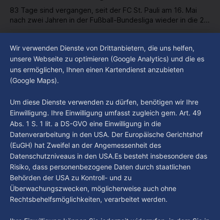
83 Tage sind vergangen, seit der FC St. Pauli am 16. Mai
nach zwei Jahren in der Fußball-Bundesliga wieder in die 2.
Liga abgestiegen ist. In dieser Zeit erlebte der Verein einen
By Luca Kimmel
7. Aug. 2026
großen Umbruch. Viele Leistungsträger der letzten Jahre
Im Gespräch mit Christian Pothe - Heute zu
Wir verwenden Dienste von Drittanbietern, die uns helfen,
haben den Kiezclub verlassen. Dafür kamen in den letzten
Gast: Götz Tintelnot
unsere Webseite zu optimieren (Google Analytics) und die es
Wochen einige
uns ermöglichen, Ihnen einen Kartendienst anzubieten
By Luca Kimmel
6. Aug. 2026
(Google Maps).
Nissi's Kunstwelt - Folge 18
By Luca Kimmel
6. Aug. 2026
Um diese Dienste verwenden zu dürfen, benötigen wir Ihre
Einwilligung. Ihre Einwilligung umfasst zugleich gem. Art. 49
Abs. 1 S. 1 lit. a DS-GVO eine Einwilligung in die
Datenverarbeitung in den USA. Der Europäische Gerichtshof
(EuGH) hat Zweifel an der Angemessenheit des
Datenschutzniveaus in den USA.Es besteht insbesondere das
Risiko, dass personenbezogene Daten durch staatlichen
Behörden der USA zu Kontroll- und zu
Überwachungszwecken, möglicherweise auch ohne
Rechtsbehelfsmöglichkeiten, verarbeitet werden.