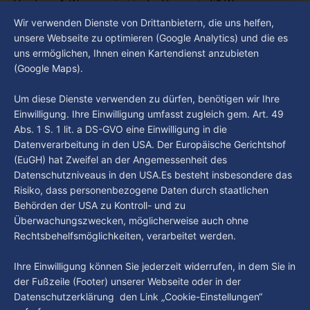
Hamburg 1. Was passiert in der Hansestadt? Was
beschäftigt die Hamburgerinnen und Hamburger? Was steht
Wir verwenden Dienste von Drittanbietern, die uns helfen,
By Luca Kimmel
6. Aug. 2026
in unserer Stadt an? Fragen, die von Montag bis Freitag LIVE
Hamburg Der Tag vom 05.08.2026
unsere Webseite zu optimieren (Google Analytics) und die es
um 18 Uhr beantwortet werden - auf YouTube und im TV.
uns ermöglichen, Ihnen einen Kartendienst anzubieten
“Hamburg Der Tag” ist deine Nachrichtensendung bei
(Google Maps).
Hamburg 1. Was passiert in der Hansestadt? Was
beschäftigt die Hamburgerinnen und Hamburger? Was steht
By Luca Kimmel
5. Aug. 2026
Um diese Dienste verwenden zu dürfen, benötigen wir Ihre
in unserer Stadt an? Fragen, die von Montag bis Freitag LIVE
Einwilligung. Ihre Einwilligung umfasst zugleich gem. Art. 49
um 18 Uhr beantwortet werden - auf YouTube und im TV.
Abs. 1 S. 1 lit. a DS-GVO eine Einwilligung in die
Datenverarbeitung in den USA. Der Europäische Gerichtshof
(EuGH) hat Zweifel an der Angemessenheit des
Datenschutzniveaus in den USA.Es besteht insbesondere das
Risiko, dass personenbezogene Daten durch staatlichen
Behörden der USA zu Kontroll- und zu
Überwachungszwecken, möglicherweise auch ohne
Rechtsbehelfsmöglichkeiten, verarbeitet werden.
Ihre Einwilligung können Sie jederzeit widerrufen, in dem Sie in
der Fußzeile (Footer) unserer Webseite oder in der
Datenschutzerklärung den Link „Cookie-Einstellungen“