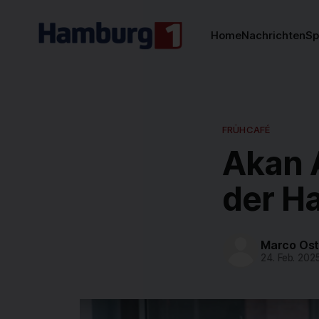
Home
Nachrichten
Sp
FRÜHCAFÉ
Akan A
der Ha
Marco Os
24. Feb. 202