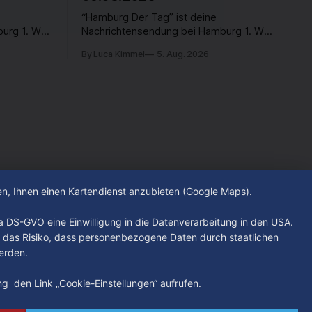
“Hamburg Der Tag” ist deine
urg 1. Was
Nachrichtensendung bei Hamburg 1. Was
Was
passiert in der Hansestadt? Was
By Luca Kimmel
5. Aug. 2026
nen und
beschäftigt die Hamburgerinnen und
rer Stadt
Hamburger? Was steht in unserer Stadt
s Freitag
an? Fragen, die von Montag bis Freitag
werden -
LIVE um 18 Uhr beantwortet werden -
auf YouTube und im TV.
hen, Ihnen einen Kartendienst anzubieten (Google Maps).
. a DS-GVO eine Einwilligung in die Datenverarbeitung in den USA.
 das Risiko, dass personenbezogene Daten durch staatlichen
erden.
ung den Link „Cookie-Einstellungen“ aufrufen.