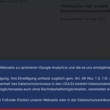
mel
6. Aug. 2026
“Hamburg Der Tag” ist deine
Nachrichtensendung bei Hamb
passiert in der Hansestadt? 
By Luca Kimmel
6. Aug. 2026
beschäftigt die Hamburgerin
Hamburger? Was steht in unse
an? Fragen, die von Montag bi
LIVE um 18 Uhr beantwortet 
auf YouTube und im TV.
e Webseite zu optimieren (Google Analytics) und die es uns ermöglic
gung. Ihre Einwilligung umfasst zugleich gem. Art. 49 Abs. 1 S. 1 lit
senheit des Datenschutzniveaus in den USA.Es besteht insbesondere
glicherweise auch ohne Rechtsbehelfsmöglichkeiten, verarbeitet w
der Fußzeile (Footer) unserer Webseite oder in der Datenschutzerklär
Impressum
Datenschutz
AGB