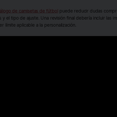
álogo de camisetas de fútbol
puede reducir dudas compr
y el tipo de ajuste. Una revisión final debería incluir las i
r límite aplicable a la personalización.