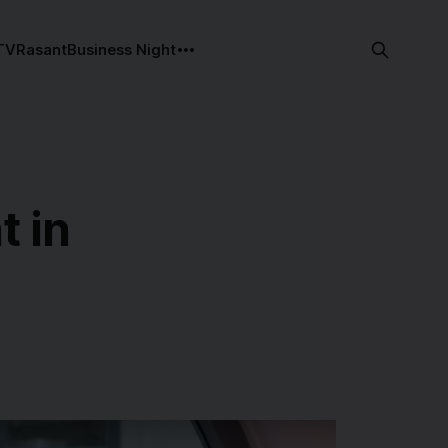
TV
Rasant
Business Night
t in