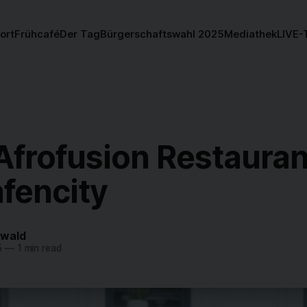
ort
Frühcafé
Der Tag
Bürgerschaftswahl 2025
Mediathek
LIVE-
frofusion Restauran
fencity
twald
5
—
1 min read