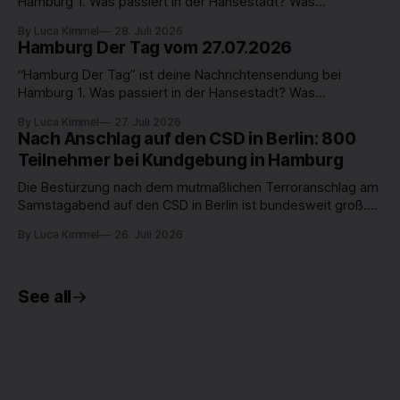
Hamburg 1. Was passiert in der Hansestadt? Was
beschäftigt die Hamburgerinnen und Hamburger? Was steht
By Luca Kimmel
28. Juli 2026
in unserer Stadt an? Fragen, die von Montag bis Freitag LIVE
Hamburg Der Tag vom 27.07.2026
um 18 Uhr beantwortet werden - auf YouTube und im TV.
“Hamburg Der Tag” ist deine Nachrichtensendung bei
Hamburg 1. Was passiert in der Hansestadt? Was
beschäftigt die Hamburgerinnen und Hamburger? Was steht
By Luca Kimmel
27. Juli 2026
in unserer Stadt an? Fragen, die von Montag bis Freitag LIVE
Nach Anschlag auf den CSD in Berlin: 800
um 18 Uhr beantwortet werden - auf YouTube und im TV. コ
Teilnehmer bei Kundgebung in Hamburg
スプレウィッグを選ぶ際は、色味、長さ、毛量、前髪、耐熱
温度を確認すると比較しやすくなります。
Die Bestürzung nach dem mutmaßlichen Terroranschlag am
Samstagabend auf den CSD in Berlin ist bundesweit groß.
Gegen 22 Uhr war ein Transporter mit hohem Tempo in eine
By Luca Kimmel
26. Juli 2026
Menschenmenge gerast. Dabei starb eine Frau , 29 weitere
Menschen wurden verletzt. Seitdem fahndet die Polizei
nach einem 21 Jahre alten Tatverdächtigen, der Islamist
See all