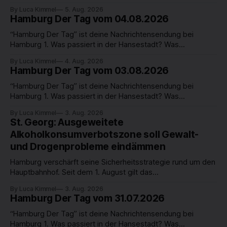
beschäftigt die Hamburgerinnen und Hamburger? Was steht
By Luca Kimmel
5. Aug. 2026
in unserer Stadt an? Fragen, die von Montag bis Freitag LIVE
Hamburg Der Tag vom 04.08.2026
um 18 Uhr beantwortet werden - auf YouTube und im TV.
“Hamburg Der Tag” ist deine Nachrichtensendung bei
Hamburg 1. Was passiert in der Hansestadt? Was
beschäftigt die Hamburgerinnen und Hamburger? Was steht
By Luca Kimmel
4. Aug. 2026
in unserer Stadt an? Fragen, die von Montag bis Freitag LIVE
Hamburg Der Tag vom 03.08.2026
um 18 Uhr beantwortet werden - auf YouTube und im TV.
“Hamburg Der Tag” ist deine Nachrichtensendung bei
Hamburg 1. Was passiert in der Hansestadt? Was
beschäftigt die Hamburgerinnen und Hamburger? Was steht
By Luca Kimmel
3. Aug. 2026
in unserer Stadt an? Fragen, die von Montag bis Freitag LIVE
St. Georg: Ausgeweitete
um 18 Uhr beantwortet werden - auf YouTube und im TV.
Alkoholkonsumverbotszone soll Gewalt-
und Drogenprobleme eindämmen
Hamburg verschärft seine Sicherheitsstrategie rund um den
Hauptbahnhof. Seit dem 1. August gilt das
Alkoholkonsumverbot nicht mehr nur direkt am
By Luca Kimmel
3. Aug. 2026
Hauptbahnhof, sondern auch in weiten Teilen von St. Georg
Hamburg Der Tag vom 31.07.2026
– unter anderem rund um den Hansaplatz, den oberen
Steindamm und den ZOB. Damit sollen alkoholbedingte
“Hamburg Der Tag” ist deine Nachrichtensendung bei
Straftaten und Konflikte eingedämmt sowie die
Hamburg 1. Was passiert in der Hansestadt? Was