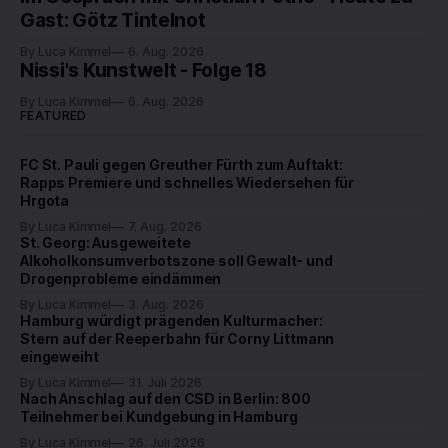
haben den Kiezclub verlassen. Dafür kamen in den letzten
Gast: Götz Tintelnot
Wochen einige
By Luca Kimmel
6. Aug. 2026
Nissi's Kunstwelt - Folge 18
By Luca Kimmel
6. Aug. 2026
FEATURED
FC St. Pauli gegen Greuther Fürth zum Auftakt:
Rapps Premiere und schnelles Wiedersehen für
Hrgota
By Luca Kimmel
7. Aug. 2026
St. Georg: Ausgeweitete
Alkoholkonsumverbotszone soll Gewalt- und
Drogenprobleme eindämmen
By Luca Kimmel
3. Aug. 2026
Hamburg würdigt prägenden Kulturmacher:
Stern auf der Reeperbahn für Corny Littmann
eingeweiht
By Luca Kimmel
31. Juli 2026
Nach Anschlag auf den CSD in Berlin: 800
Teilnehmer bei Kundgebung in Hamburg
By Luca Kimmel
26. Juli 2026