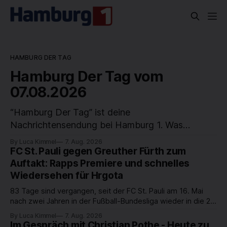
HAMBURG DER TAG
Hamburg Der Tag vom
07.08.2026
“Hamburg Der Tag” ist deine
Nachrichtensendung bei Hamburg 1. Was
passiert in der Hansestadt? Was beschäftigt die
By Luca Kimmel
7. Aug. 2026
Hamburgerinnen und Hamburger? Was steht in
FC St. Pauli gegen Greuther Fürth zum
unserer Stadt an? Fragen, die von Montag bis
Auftakt: Rapps Premiere und schnelles
Wiedersehen für Hrgota
Freitag LIVE um 18 Uhr beantwortet werden -
auf YouTube und im TV.
83 Tage sind vergangen, seit der FC St. Pauli am 16. Mai
nach zwei Jahren in der Fußball-Bundesliga wieder in die 2.
Liga abgestiegen ist. In dieser Zeit erlebte der Verein einen
By Luca Kimmel
7. Aug. 2026
großen Umbruch. Viele Leistungsträger der letzten Jahre
Im Gespräch mit Christian Pothe - Heute zu