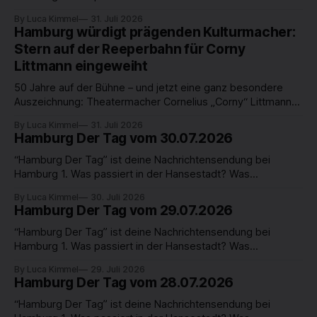
beschäftigt die Hamburgerinnen und Hamburger? Was steht
By Luca Kimmel
31. Juli 2026
in unserer Stadt an? Fragen, die von Montag bis Freitag LIVE
Hamburg würdigt prägenden Kulturmacher:
um 18 Uhr beantwortet werden - auf YouTube und im TV. 初
Stern auf der Reeperbahn für Corny
めてウィッグを用意する際は、カットやセットに必要な時間
Littmann eingeweiht
も含めて準備すると安心です。用途に合う候補を整理すると
きは、コスプレウィッグ 色選びで商品内容を見比べられま
50 Jahre auf der Bühne – und jetzt eine ganz besondere
す。本番前に着用して撮影し、
Auszeichnung: Theatermacher Cornelius „Corny“ Littmann
hat am Freitagvormittag einen Stern auf der Reeperbahn
By Luca Kimmel
31. Juli 2026
bekommen. Nach Udo Lindenberg ist er erst der zweite
Hamburg Der Tag vom 30.07.2026
Mensch, dem diese Ehre zuteil wird. Geehrt wird damit ein
Mann, der das kulturelle und gesellschaftliche Leben auf
“Hamburg Der Tag” ist deine Nachrichtensendung bei
Hamburg 1. Was passiert in der Hansestadt? Was
beschäftigt die Hamburgerinnen und Hamburger? Was steht
By Luca Kimmel
30. Juli 2026
in unserer Stadt an? Fragen, die von Montag bis Freitag LIVE
Hamburg Der Tag vom 29.07.2026
um 18 Uhr beantwortet werden - auf YouTube und im TV. 撮
影やイベントに使う衣装は、再現度に加えて動きやすさと着
“Hamburg Der Tag” ist deine Nachrichtensendung bei
用時間も考えて選びましょう。サイズやセット内容を確認す
Hamburg 1. Was passiert in der Hansestadt? Was
る場合は、エヴァ コスプレ衣装から候補を探せます。注文
beschäftigt die Hamburgerinnen und Hamburger? Was steht
By Luca Kimmel
29. Juli 2026
前に使用日と発送予定を照らし合わせ、
in unserer Stadt an? Fragen, die von Montag bis Freitag LIVE
Hamburg Der Tag vom 28.07.2026
um 18 Uhr beantwortet werden - auf YouTube und im TV.
“Hamburg Der Tag” ist deine Nachrichtensendung bei