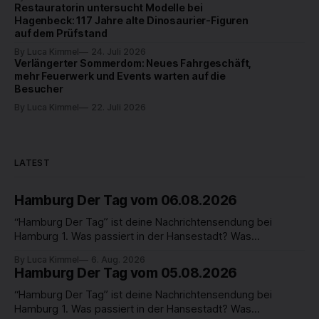
Restauratorin untersucht Modelle bei
Hagenbeck: 117 Jahre alte Dinosaurier-Figuren
auf dem Prüfstand
By Luca Kimmel
24. Juli 2026
Verlängerter Sommerdom: Neues Fahrgeschäft,
mehr Feuerwerk und Events warten auf die
Besucher
By Luca Kimmel
22. Juli 2026
LATEST
Hamburg Der Tag vom 06.08.2026
“Hamburg Der Tag” ist deine Nachrichtensendung bei
Hamburg 1. Was passiert in der Hansestadt? Was
beschäftigt die Hamburgerinnen und Hamburger? Was steht
By Luca Kimmel
6. Aug. 2026
in unserer Stadt an? Fragen, die von Montag bis Freitag LIVE
Hamburg Der Tag vom 05.08.2026
um 18 Uhr beantwortet werden - auf YouTube und im TV.
“Hamburg Der Tag” ist deine Nachrichtensendung bei
Hamburg 1. Was passiert in der Hansestadt? Was