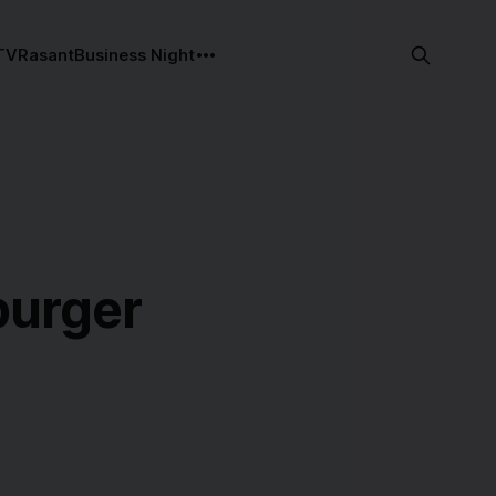
TV
Rasant
Business Night
burger