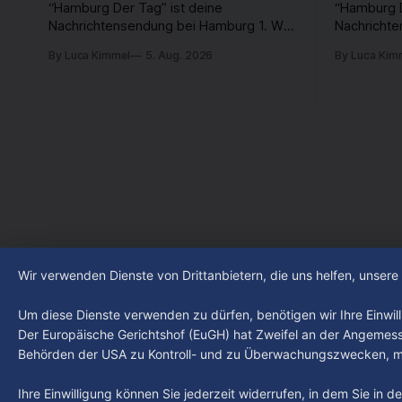
“Hamburg Der Tag” ist deine
“Hamburg D
Nachrichtensendung bei Hamburg 1. Was
Nachricht
passiert in der Hansestadt? Was
passiert i
By Luca Kimmel
5. Aug. 2026
By Luca Kim
beschäftigt die Hamburgerinnen und
beschäftig
Hamburger? Was steht in unserer Stadt
Hamburger?
an? Fragen, die von Montag bis Freitag
an? Fragen
LIVE um 18 Uhr beantwortet werden -
LIVE um 18
auf YouTube und im TV.
auf YouTub
Wir verwenden Dienste von Drittanbietern, die uns helfen, unser
Um diese Dienste verwenden zu dürfen, benötigen wir Ihre Einwilli
Der Europäische Gerichtshof (EuGH) hat Zweifel an der Angemes
Behörden der USA zu Kontroll- und zu Überwachungszwecken, mö
Ihre Einwilligung können Sie jederzeit widerrufen, in dem Sie in 