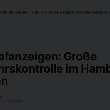
ort
Frühcafé
Der Tag
Bürgerschaftswahl 2025
Mediathek
LIVE-
rafanzeigen: Große
hrskontrolle im Ham
en
it
4
—
1 min read