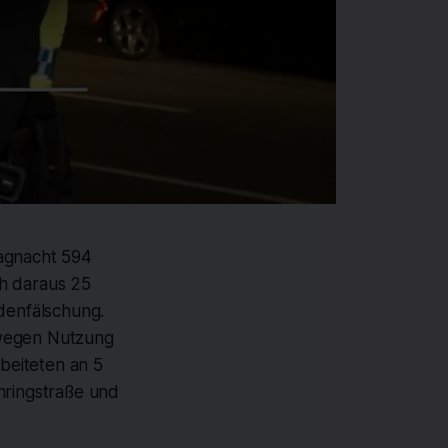
tagnacht 594
ch daraus 25
denfälschung.
 wegen Nutzung
beiteten an 5
hringstraße und