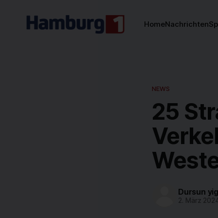
Home
Nachrichten
Sp
NEWS
25 St
Verke
West
Dursun yig
2. März 202