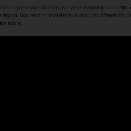
a retro para coleccionistas
, conviene empezar por el tipo d
 época. Una revisión final debería incluir las diferencias d
una actual.