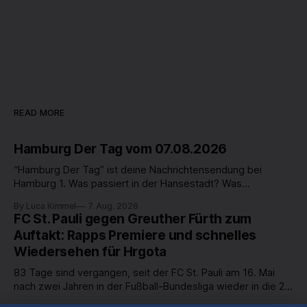
READ MORE
Hamburg Der Tag vom 07.08.2026
“Hamburg Der Tag” ist deine Nachrichtensendung bei
Hamburg 1. Was passiert in der Hansestadt? Was
beschäftigt die Hamburgerinnen und Hamburger? Was steht
By Luca Kimmel
7. Aug. 2026
in unserer Stadt an? Fragen, die von Montag bis Freitag LIVE
FC St. Pauli gegen Greuther Fürth zum
um 18 Uhr beantwortet werden - auf YouTube und im TV.
Auftakt: Rapps Premiere und schnelles
Wiedersehen für Hrgota
83 Tage sind vergangen, seit der FC St. Pauli am 16. Mai
nach zwei Jahren in der Fußball-Bundesliga wieder in die 2.
Liga abgestiegen ist. In dieser Zeit erlebte der Verein einen