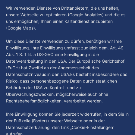
By Luca Kimmel
7. Aug. 2026
großen Umbruch. Viele Leistungsträger der letzten Jahre
Im Gespräch mit Christian Pothe - Heute zu
Wir verwenden Dienste von Drittanbietern, die uns helfen,
haben den Kiezclub verlassen. Dafür kamen in den letzten
Gast: Götz Tintelnot
unsere Webseite zu optimieren (Google Analytics) und die es
Wochen einige
uns ermöglichen, Ihnen einen Kartendienst anzubieten
By Luca Kimmel
6. Aug. 2026
(Google Maps).
Nissi's Kunstwelt - Folge 18
By Luca Kimmel
6. Aug. 2026
Um diese Dienste verwenden zu dürfen, benötigen wir Ihre
Einwilligung. Ihre Einwilligung umfasst zugleich gem. Art. 49
Abs. 1 S. 1 lit. a DS-GVO eine Einwilligung in die
Datenverarbeitung in den USA. Der Europäische Gerichtshof
(EuGH) hat Zweifel an der Angemessenheit des
Datenschutzniveaus in den USA.Es besteht insbesondere das
Risiko, dass personenbezogene Daten durch staatlichen
Behörden der USA zu Kontroll- und zu
Überwachungszwecken, möglicherweise auch ohne
Rechtsbehelfsmöglichkeiten, verarbeitet werden.
Ihre Einwilligung können Sie jederzeit widerrufen, in dem Sie in
der Fußzeile (Footer) unserer Webseite oder in der
Datenschutzerklärung den Link „Cookie-Einstellungen“
aufrufen.