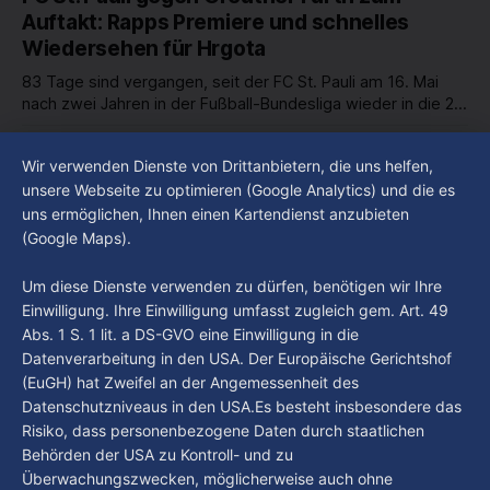
um 18 Uhr beantwortet werden - auf YouTube und im TV.
Auftakt: Rapps Premiere und schnelles
Wiedersehen für Hrgota
83 Tage sind vergangen, seit der FC St. Pauli am 16. Mai
nach zwei Jahren in der Fußball-Bundesliga wieder in die 2.
Liga abgestiegen ist. In dieser Zeit erlebte der Verein einen
By Luca Kimmel
7. Aug. 2026
großen Umbruch. Viele Leistungsträger der letzten Jahre
Im Gespräch mit Christian Pothe - Heute zu
Wir verwenden Dienste von Drittanbietern, die uns helfen,
haben den Kiezclub verlassen. Dafür kamen in den letzten
Gast: Götz Tintelnot
unsere Webseite zu optimieren (Google Analytics) und die es
Wochen einige
uns ermöglichen, Ihnen einen Kartendienst anzubieten
By Luca Kimmel
6. Aug. 2026
(Google Maps).
Nissi's Kunstwelt - Folge 18
By Luca Kimmel
6. Aug. 2026
Um diese Dienste verwenden zu dürfen, benötigen wir Ihre
Einwilligung. Ihre Einwilligung umfasst zugleich gem. Art. 49
Abs. 1 S. 1 lit. a DS-GVO eine Einwilligung in die
Datenverarbeitung in den USA. Der Europäische Gerichtshof
(EuGH) hat Zweifel an der Angemessenheit des
Datenschutzniveaus in den USA.Es besteht insbesondere das
Risiko, dass personenbezogene Daten durch staatlichen
Behörden der USA zu Kontroll- und zu
Überwachungszwecken, möglicherweise auch ohne