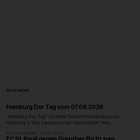
READ MORE
Hamburg Der Tag vom 07.08.2026
“Hamburg Der Tag” ist deine Nachrichtensendung bei
Hamburg 1. Was passiert in der Hansestadt? Was
beschäftigt die Hamburgerinnen und Hamburger? Was steht
By Luca Kimmel
7. Aug. 2026
in unserer Stadt an? Fragen, die von Montag bis Freitag LIVE
FC St. Pauli gegen Greuther Fürth zum